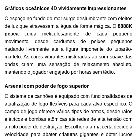
Gráficos oceânicos 4D vividamente impressionantes
O espaço no fundo do mar surge deslumbrante com efeitos
de luz que atravessam a água de forma mágica. O
8888K
pesca
cuida meticulosamente de cada pequeno
movimento, desde cardumes de peixes pequenos
nadando livremente até a figura imponente do tubarão-
martelo. As cores vibrantes misturadas ao som suave das
ondas criam uma sensação de relaxamento absoluto,
mantendo o jogador engajado por horas sem tédio.
Arsenal com poder de fogo superior
O sistema de canhões é equipado com funcionalidades de
atualização de fogo flexíveis para cada alvo específico. O
campo de jogo oferece vários tipos de armas, desde raios
elétricos e bombas atômicas até redes de alta tensão com
amplo poder de destruição. Escolher a arma certa decide a
velocidade para abater criaturas gigantes e obter lucros