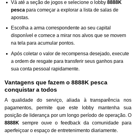
Vá até a seção de jogos e selecione o lobby
8888K
pesca
para começar a explorar a lista de salas de
apostas.
Escolha a arma correspondente ao seu capital
disponível e comece a mirar nos alvos que se movem
na tela para acumular pontos.
Após coletar o valor de recompensa desejado, execute
a ordem de resgate para transferir seus ganhos para
sua conta pessoal rapidamente.
Vantagens que fazem o 8888K pesca
conquistar a todos
A qualidade do serviço, aliada à transparência nos
pagamentos, permite que este lobby mantenha sua
posição de liderança por um longo período de operação. O
8888K
sempre ouve o feedback da comunidade para
aperfeiçoar o espaço de entretenimento diariamente.