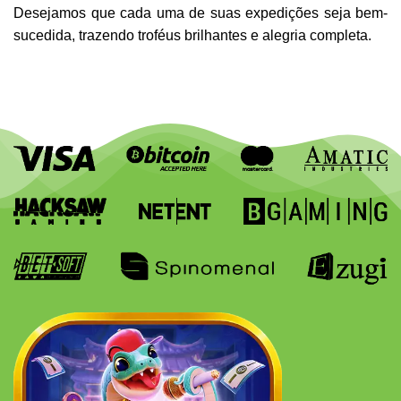
Desejamos que cada uma de suas expedições seja bem-
sucedida, trazendo troféus brilhantes e alegria completa.