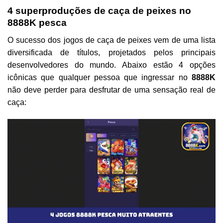
4 superproduções de caça de peixes no
8888K pesca
O sucesso dos jogos de caça de peixes vem de uma lista
diversificada de títulos, projetados pelos principais
desenvolvedores do mundo. Abaixo estão 4 opções
icônicas que qualquer pessoa que ingressar no
8888K
não deve perder para desfrutar de uma sensação real de
caça: